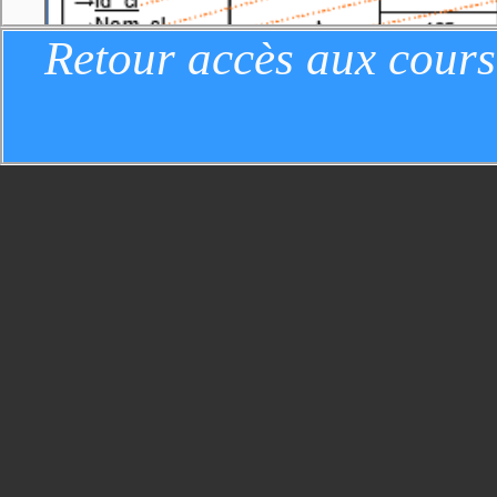
Retour accès aux cours
IV.1.3.NOTION DE T-UPLET:
Chaque ligne (ou ENTRÉE) d'une tabl
l'ensemble des valeurs des attributs 
correspondante. Ainsi, dans l'exemple 
de cette table a pour valeur: (137, "Ne