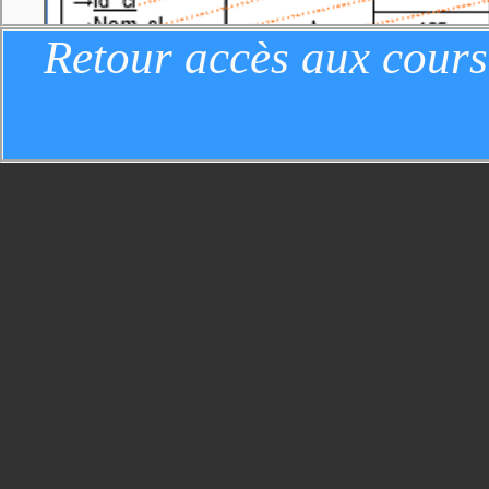
Retour accès aux cours
IV.1.3.NOTION DE T-UPLET:
Chaque ligne (ou ENTRÉE) d'une tabl
l'ensemble des valeurs des attributs 
correspondante. Ainsi, dans l'exemple 
de cette table a pour valeur: (137, "Ne