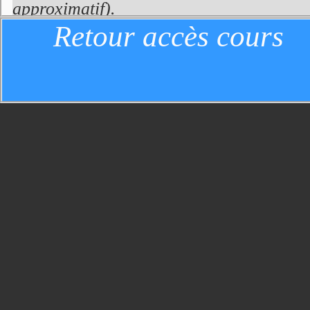
approximatif).
Retour accès cours
La caractéristique d'un site non inter
serveur est
limitée au choix des pages 
sont déclenchées uniquement par l'ac
d'accompagnement (requêtes HTTP de
forcément des pages html: elles peuvent 
à leur contenu des données locales évolu
etc.).