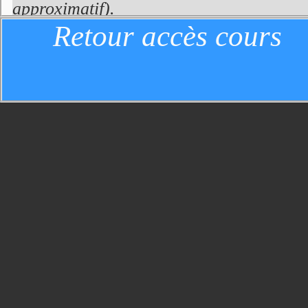
approximatif).
Retour accès cours
La caractéristique d'un site non inter
serveur est
limitée au choix des pages 
sont déclenchées uniquement par l'ac
d'accompagnement (requêtes HTTP de
forcément des pages html: elles peuvent 
à leur contenu des données locales évolu
etc.).