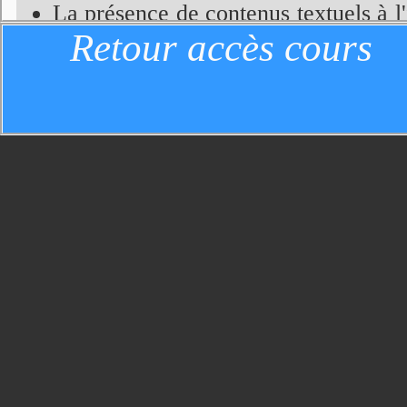
La présence de contenus textuels à l'
Retour accès cours
dans le mois
</mois>)
Cependant, à la différence d'HTML, l'
types de propres balises et les attributs
qualificatif "extensible"). Cette extens
décrire des données de nature extrêmem
d'un message, d'une base de données, etc.
"nom" apparaissant dans l'exemple sont d
dans le cadre du document.
D'autre part, la
présentation
d'un d
langage tiers (css, xsl ou xslt).