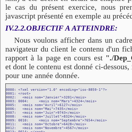
le cas du présent exercice, nous p
javascript présenté en exemple au précéd
IV.2.2.OBJECTIF A ATTEINDRE:
Nous voulons afficher dans un cadre
navigateur du client le contenu d'un fi
rapport à la page en cours est
"./Dep
et dont le contenu est donné ci-dessous,
pour une année donnée.
0000: <?xml version="1.0" encoding="iso-8859-1"?> 

0001: <root>

0002: 	<mois nom="Janvier">3201</mois>

0003: 0004: 	<mois nom="Mars">4324</mois>

0005: 	<mois nom="Avril">6127</mois>

0006: 	<mois nom="Mai">7435</mois>

0007: 	<mois nom="Juin">9743</mois>

0008: 	<mois nom="Juillet">8324</mois>

0009: 0010: 	<mois nom="Septembre">7654</mois>

0011: 	<mois nom="Octobre">6428</mois>

0012: 	<mois nom="Novembre">4567</mois>
