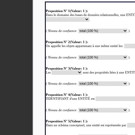
Proposition N° 1(Valeur: 1 ):
Dans le domaine des bases de données relationnelles, une ENT
.
( Niveau de confiance:
).
Proposition N° 2(Valeur: 1 ):
On appelle les objets appartenant à une même entité les:
( Niveau de confiance:
).
Proposition N° 3(Valeur: 1 ):
Les
sont des propriétés liées à une ENT
( Niveau de confiance:
).
Proposition N° 4(Valeur: 1 ):
l'IDENTIFIANT d'une ENTITÉ est
( Niveau de confiance:
).
Proposition N° 5(Valeur: 1 ):
Dans un schéma conceptuel, une entité est représentée par