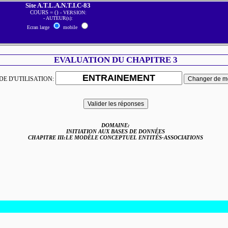
Site A.T.L.A.N.T.I.C-83
COURS = ()
- VERSION:
- AUTEUR(s):
Ecran large
mobile
EVALUATION DU CHAPITRE 3
E D'UTILISATION:
DOMAINE:
INITIATION AUX BASES DE DONNÉES
CHAPITRE III:LE MODÈLE CONCEPTUEL ENTITÉS-ASSOCIATIONS