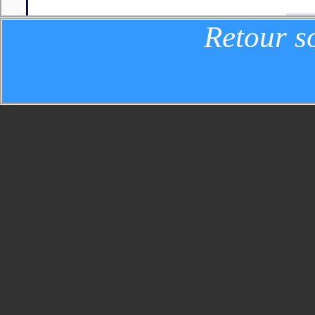
( Niveau de confiance:
Retour s
).
Proposition N° 2(Va
Les mécanismes de c
concernent: