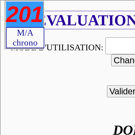
201
EVALUATION
M/A
chrono
MODE D'UTILISATION:
DO