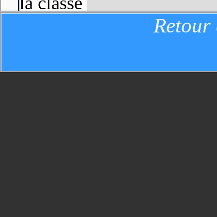
la classe
Retour
( Niveau de confiance:
).
Proposition N° 2(Valeur:
De tels objets XHR doivent
se déroulan
HTTP.