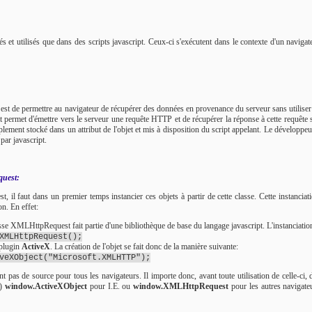
et utilisés que dans des scripts javascript. Ceux-ci s'exécutent dans le contexte d'un navigateu
sse est de permettre au navigateur de récupérer des données en provenance du serveur sans utilise
permet d'émettre vers le serveur une requête HTTP et de récupérer la réponse à cette requête
ment stocké dans un attribut de l'objet et mis à disposition du script appelant. Le développeur p
 par javascript.
uest:
 il faut dans un premier temps instancier ces objets à partir de cette classe. Cette instanciat
on. En effet:
asse XMLHttpRequest fait partie d'une bibliothèque de base du langage javascript. L'instanciatio
XMLHttpRequest();
 plugin
ActiveX
. La création de l'objet se fait donc de la manière suivante:
veXObject("Microsoft.XMLHTTP");
as de source pour tous les navigateurs. Il importe donc, avant toute utilisation de celle-ci, de 
l)
window.ActiveXObject
pour I.E. ou
window.XMLHttpRequest
pour les autres navigate