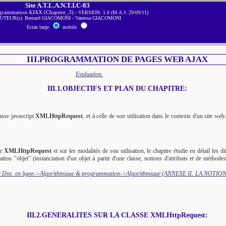
Site A.T.L.A.N.T.I.C-83
grammation AJAX (Chapitre_3)
- VERSION: 1.0 (M.A.J: 29/09/11)
AUTEUR(s): Bernard GIACOMONI - Vanessa GIACOMONI
Ecran large
mobile
III.PROGRAMMATION DE PAGES WEB AJAX
Evaluation.
III.1.OBJECTIFS ET PLAN DU CHAPITRE:
asse javascript
XMLHttpRequest
, et à celle de son utilisation dans le contexte d'un site web. 
se
XMLHttpRequest
et sur les modalités de son utilisation, le chapitre étudie en détail les d
ion "objet" (instanciation d'un objet à partir d'une classe, notions d'attributs et de méthode
e Doc. en ligne->Algorithmique & programmation->Algorithmique (ANNEXE II: LA NOTI
III.2.GENERALITES SUR LA CLASSE XMLHttpRequest: