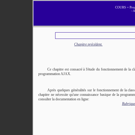
COURS = Pro
- 
Chapitre précédent.
Ce chapitre est consacré à l'étude du fonctionnement de la cl
programmation AJAX.
Après quelques généralités sur le fonctionnement de la clas
chapitre ne nécessite qu'une connaissance basique de la programmat
consulter la documentation en ligne:
Rubriqu