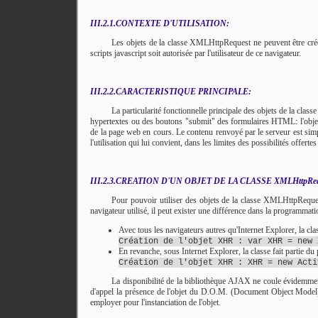
III.2.1.CONTEXTE D'UTILISATION:
Les objets de la classe XMLHttpRequest ne peuvent être créés 
scripts javascript soit autorisée par l'utilisateur de ce navigateur.
III.2.2.CARACTERISTIQUE PRINCIPALE:
La particularité fonctionnelle principale des objets de la cla
hypertextes ou des boutons "submit" des formulaires HTML: l'objet 
de la page web en cours. Le contenu renvoyé par le serveur est simple
l'utilisation qui lui convient, dans les limites des possibilités offertes
III.2.3.CREATION D'UN OBJET DE LA CLASSE XMLHttpReq
Pour pouvoir utiliser des objets de la classe XMLHttpRequest,
navigateur utilisé, il peut exister une différence dans la programmati
Avec tous les navigateurs autres qu'Internet Explorer, la cl
Création de l'objet XHR : var XHR = new 
En revanche, sous Internet Explorer, la classe fait partie du
Création de l'objet XHR : XHR = new Acti
La disponibilité de la bibliothèque AJAX ne coule évidemment p
d'appel la présence de l'objet du D.O.M. (Document Object Mode
employer pour l'instanciation de l'objet.