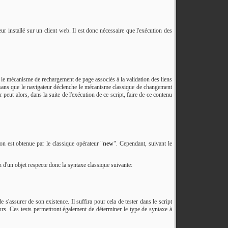
r installé sur un client web. Il est donc nécessaire que l'exécution des
r le mécanisme de rechargement de page associés à la validation des liens
 sans que le navigateur déclenche le mécanisme classique de changement
eut alors, dans la suite de l'exécution de ce script, faire de ce contenu
ion est obtenue par le classique opérateur "
new
". Cependant, suivant le
n d'un objet respecte donc la syntaxe classique suivante:
s'assurer de son existence. Il suffira pour cela de tester dans le script
urs. Ces tests permettront également de déterminer le type de syntaxe à