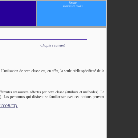
Retour
sommaire cours
Chapitre suivant.
L'utilisation de cette classe est, en effet, la seule réelle spécificité de la
ifférentes ressources offertes par cette classe (attributs et méthodes). Le
s). Les personnes qui désirent se familiariser avec ces notions peuvent
ON D'OBJET)
.