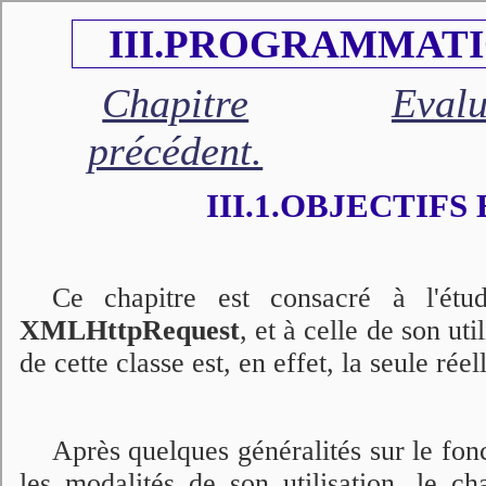
III.PROGRAMMATI
Chapitre
Evalu
précédent.
III.1.OBJECTIFS
Ce chapitre est consacré à l'étu
XMLHttpRequest
, et à celle de son uti
de cette classe est, en effet, la seule r
Après quelques généralités sur le fo
les modalités de son utilisation, le ch