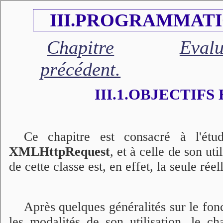
III.PROGRAMMATI
Chapitre
Evalu
précédent.
III.1.OBJECTIFS
Ce chapitre est consacré à l'étu
XMLHttpRequest
, et à celle de son uti
de cette classe est, en effet, la seule r
Après quelques généralités sur le fo
les modalités de son utilisation, le ch