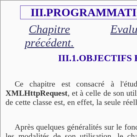
III.PROGRAMMATI
Chapitre
Evalu
précédent.
III.1.OBJECTIFS
Ce chapitre est consacré à l'étu
XMLHttpRequest
, et à celle de son uti
de cette classe est, en effet, la seule r
Après quelques généralités sur le fo
les modalités de son utilisation, le ch